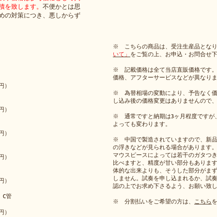
積を致します。
不便かとは思
めの対策につき、悪しからず
​※ こちらの商品は、受注生産品とな
いて」
をご覧の上、お申込・お問合せ
※ 記載価格は全て当店直販価格です
価格、アフターサービスなどが異なり
円​）
※ 為替相場の変動により、予告なく
し込み後の価格変更はありませんので
円​）
※ 通常ですと納期は3ヶ月程度ですが
よっても変わります。
円​）
※ 中国で製造されていますので、新
の浮きなどが見られる場合があります
マウスピースによっては若干のガタつ
円​）
比べますと、精度が甘い部分もありま
体的な出来よりも、そうした部分がま
しません。試奏を申し込まれるか、試
円​）
認の上でお求め下さるよう、お願い致
l C管
※ 分割払いをご希望の方は、
こちら
円​）