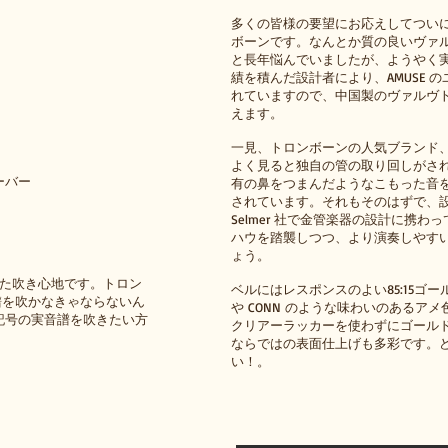
多くの皆様の要望にお応えしてついに新
ボーンです。なんとか質の良いヴァ
と長年悩んでいましたが、ようやく実現しま
績を積んだ設計者により、AMUSE 
れていますので、中国製のヴァルヴ
えます。
一見、トロンボーンの人気ブランド、K
よく見ると独自の管の取り回しがさ
ーバー
有の鼻をつまんだようなこもった音
されています。それもそのはずで、設計
Selmer 社で金管楽器の設計に携わ
ハウを踏襲しつつ、より演奏しやす
ょう。
した吹き心地です。トロン
ベルにはレスポンスのよい85:15ゴー
音譜を吹かなきゃならないん
や CONN のような味わいのあるア
記号の実音譜を吹きたい方
クリアーラッカーを使わずにゴールド
ならではの表面仕上げも多彩です。
い！。