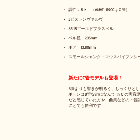
調性：B♭ （
）
AMVT-119CGはＣ管
3ピストンヴァルヴ
85:15ゴールドブラスベル
ベル径 205mm
ボア 12.80mm
スモールシャンク・マウスパイプレシ
新たにC管モデルも登場！
B管よりも響きが明るく、しっくりと
ボーンはB管なのになんで in C の実
だと感じていた方や、曲集などのト音
にとても便利です