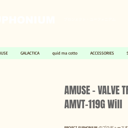
PHONIUM​​
プロジェクト・ユーフォニアム
MUSE
GALACTICA
quid ma cotto
ACCESSORIES
AMUSE
- VALVE 
AMVT-119G Will
PROJECT EUPHONIUM のプロデュ