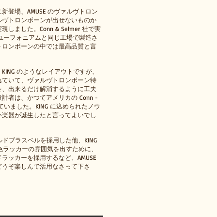
登場、AMUSE のヴァルヴトロン
ルヴトロンボーンが出せないものか
した。Conn & Selmer 社で実
のユーフォニアムと同じ工場で製造さ
トロンボーンの中では最高品質と言
ING のようなレイアウトですが、
れていて、ヴァルヴトロンボーン特
を、出来るだけ解消するように工夫
者は、かつてアメリカの Conn -
っていました。KING に込められたノウ
い楽器が誕生したと言ってよいでし
ルドブラスベルを採用した他、KING
メ色ラッカーの雰囲気を出すために、
ラッカーを採用するなど、AMUSE
どうぞ楽しんで活用なさって下さ