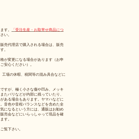
ります。
「受注生産・お取寄せ商品につ
下さい。
。販売代理店で購入される場合は、販売
ます。
価格が変更になる場合があります（お申
、ご安心ください）。
、工場の休暇、税関等の混み具合などに
品ですが、極く小さな傷や凹み、メッキ
。またバリなどが内部に残っていたり、
きがある場合もあります。ヤマハなどに
す。
音色や音程バランスなどを含めた全
ず気になるという方には、通販はお勧め
奏販売会などにいらっしゃって現品を確
します
。
をご覧下さい。