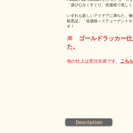
「遊び心をくすぐり、低価格で楽しく
いずれも新しいアイデアに満ちた、優
粗悪品」「低価格＝ステューデントモ
す！
※ ゴールドラッカー仕
た。
他の仕上は受注生産です。
こち
Description