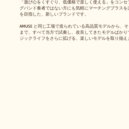
「遊び心をくすぐり、低価格で楽しく使える」をコンセ
グバンド奏者ではない方にも気軽にマーチングブラスを
を目指した、新しいブランドです。
AMUSE と同じ工場で造られている高品質モデルから、
まで、すべて当方で試奏し、改良してきたモデルばかり
ジックライフをさらに拡げる、楽しいモデルを取り揃え
GML-300M Marching Mellophone
GFR-333M
コ
軽
ン
量
パ
化
ク
を
ト
図
な
っ
巻
た、
の
小
マ
回
ー
り
チ
の