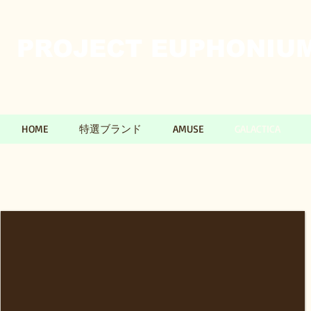
PROJECT EUPHONIUM​
HOME
特選ブランド
AMUSE
GALACTICA