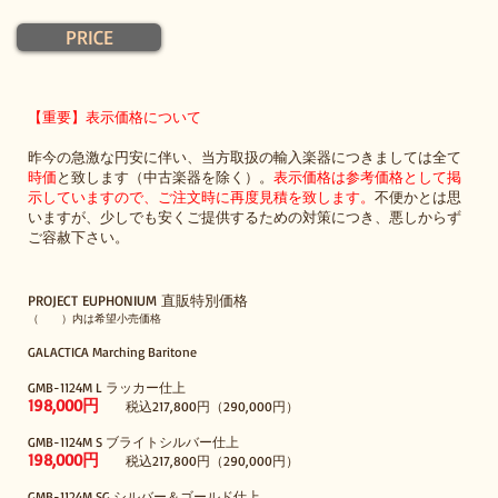
PRICE
【重要】表示価格について
昨今の急激な円安に伴い、当方取扱の輸入楽器につきまして
は全て
時価
と致します（中古楽器を除く）。
表示価格は参考価格として掲
示していますので、ご注文時に再度見積を致します。
不便かとは思
いますが、少しでも安くご提供するための対策につき、悪しからず
ご容赦下さい。
PROJECT EUPHONIUM 直販特別価格
（ ）内は希望小売価格
GALACTICA Marching Baritone
GMB-1124M L ラッカー仕上
198,000円
税込
217
,800円（290,000円）
GMB-1124M S ブライトシルバー仕上
198,000円
税込
217
,800円（290,000円）
GMB-1124M SG シルバー＆ゴールド仕上