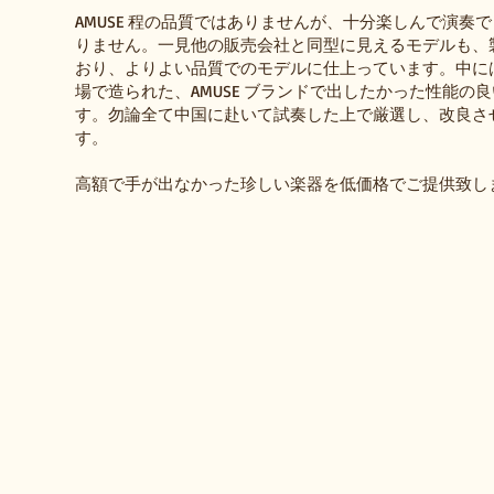
AMUSE 程の品質ではありませんが、十分楽しんで演奏
りません。一見他の販売会社と同型に見えるモデルも、
おり、よりよい品質でのモデルに仕上っています。中には、
場で造られた、AMUSE ブランドで出したかった性能の
す。勿論全て中国に赴いて試奏した上で厳選し、改良さ
す。
高額で手が出なかった珍しい楽器を低価格でご提供致し
QTS-xxx Trumpet- Saxophone
QAT-222 ALT
サ
と
ッ
て
ク
も
ス
綺
の
麗
形
な
を
響
し
き
た
の
ト
ア
ラ
ル