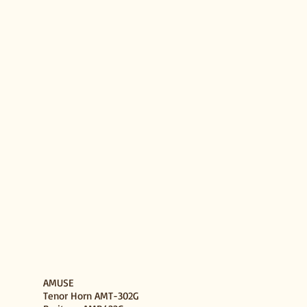
ケ
ル
Antique Lacquer
Antique Matte Lacqu
ア
ア
ン
ン
テ
テ
ィ
ィ
ー
ー
ク
ク
ラ
マ
ッ
ッ
カ
ト
ー
ラ
ッ
カ
ー
AMUSE
Tenor Horn AMT-302G