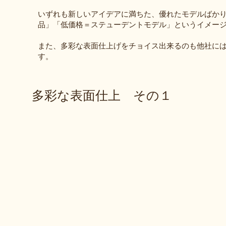
いずれも新しいアイデアに満ちた、優れたモデルばか
品」「低価格＝ステューデントモデル」というイメー
また、多彩な表面仕上げをチョイス出来るのも他社に
す。
多彩な表面仕上 その１
Silver Plate
Silver & Gold
全
シ
面
ル
シ
バ
ル
ー
バ
＆
ー
ゴ
ー
ル
ド