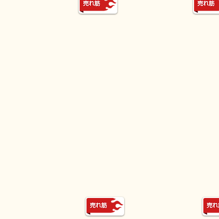
イ
ブ
ド
ラ
モ
ス
デ
ベ
ル
ル
ALTO TROMBONE QAT-222
BASSTROMPETE AM
quid
AMUSE
ma
オ
cotto
リ
の
ジ
隠
ナ
れ
ル
た
開
名
発
器
の
ア
バ
ル
ス
ト
ト
ト
ラ