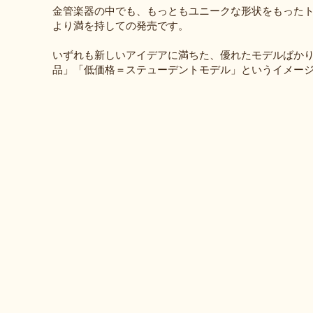
金管楽器の中でも、もっともユニークな形状をもったトロ
より満を持しての発売です。
いずれも新しいアイデアに満ちた、優れたモデルばか
品」「低価格＝ステューデントモデル」というイメー
TENOR TROMBONE
TENOR BASS TRO
ATB-
ATBF-
101G
121
シ
オ
ン
ー
プ
ソ
ル
ド
な
ッ
テ
ク
ナ
ス
ー
な
ト
オ
ロ
ー
ン
プ
ボ
ン
ー
ラ