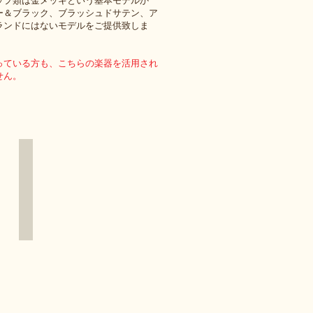
ップ類は金メッキという基本モデルか
ー＆ブラック、ブラッシュドサテン、ア
ランドにはないモデルをご提供致しま
っている方も、こちらの楽器を活用され
せん。
AME-512IIG SPT
シ
ル
バ
ー
＆
ピ
ン
ク