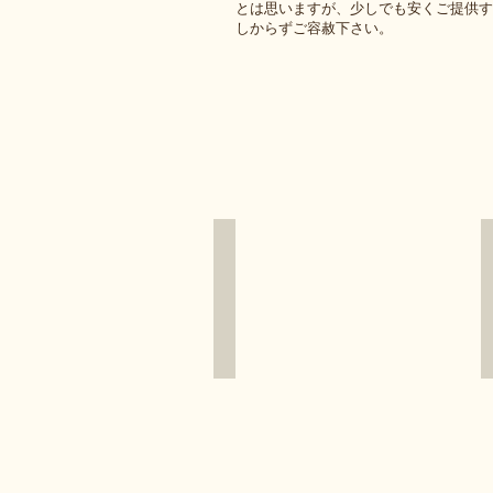
とは思いますが、少しでも安くご提供す
しからずご容赦下さい。
AME-512IIG ST
ベ
ー
シ
ッ
ク
な
全
面
シ
ル
バ
ー