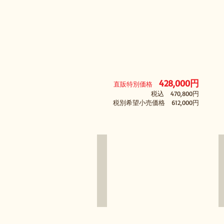
プ
レ
ー
ト
428
,000円
直販特別価格
税込 470,800円
税別希望小売価格 612,000円
AME-512IIG SPBT
シ
ル
バ
ー
＆
ピ
ン
ク、