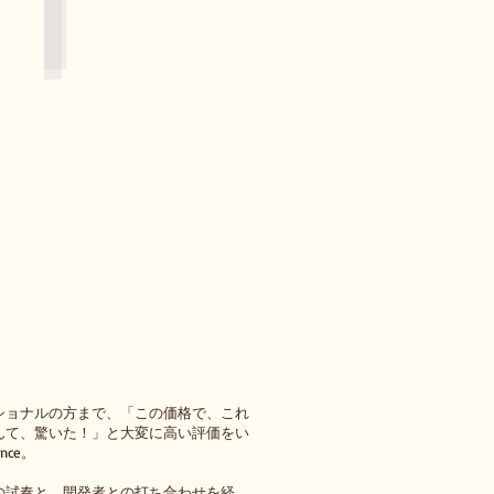
ウ
イ
ン
ド
オ
ー
ケ
ス
ト
ラ・
プ
リ
ム
ラ、
小
江
戸
ウ
イ
ン
ド
ア
ン
ショナルの方まで、「この価格で、これ
サ
んて、驚いた！」と大変に高い評価をい
ン
ブ
ence。
ル
ユ
の試奏と、開発者との打ち合わせを経