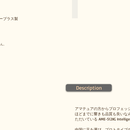
大
阪
交
響
ローブラス製
楽
団
首
席
ト
ロ
せん。
ン
ボ
ー
ン
奏
者・
ユ
ー
フ
Description
ォ
ニ
ア
ム
アマテュアの方からプロフェッ
奏
ほどまでに響きも品質も良いな
者
ただいている AME-512IIG Intellig
中国に足を運び、プロトタイプ