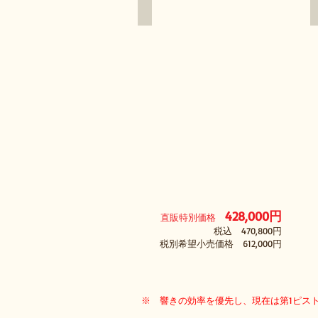
ッ
シ
ュ
ド
シ
ル
バ
ー
＆
ゴ
ー
ル
ド
428
,000円
直販特別価格
税込 470,800円
税別希望小売価格 612,000円
※ 響きの効率を優先し、現在は第1ピス