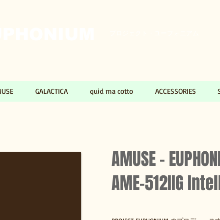
PHONIUM​​
プロジェクト・ユーフォニアム
MUSE
GALACTICA
quid ma cotto
ACCESSORIES
AMUSE - EUPHON
AME-512IIG Inte