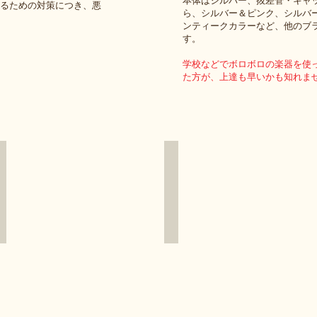
本体はシルバー、抜差管・キャ
るための対策につき、悪
ら、シルバー＆ピンク、シルバ
ンティークカラーなど、他のブ
す。
学校などでボロボロの楽器を使
た方が、上達も早いかも知れま
AME-512IIG SGT
AME-512IIG SBT
シ
シ
ル
ル
バ
バ
ー
ー
＆
＆
ゴ
ブ
ー
ラ
ル
ッ
ド
ク
ニ
ッ
ケ