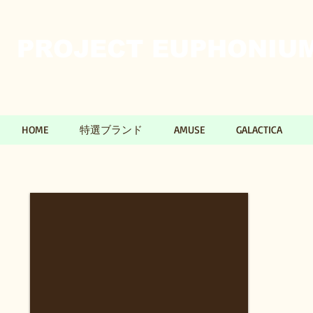
PROJECT EUPHONIUM​
HOME
特選ブランド
AMUSE
GALACTICA